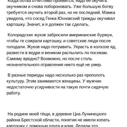
Когда ботва отчётливо проявится, надо её окучить
окучником и снова побороновать. Уже большую ботву
требуется окучить второй раз, но не последний. Мамка
увидела, что сосед Генка Юхновский трижды окучивал
картошку. Значит, и я должен так сделать.
Колорадских жуков забросили американские буржуи,
чтобы те сожрали картошку, и советские люди после
голодали. Жуков надо потравить. Украсть в колхозе яд,
развести в ведре и веником распылить по посевам.
Самому вредно? Возможно, но после столь
незначительного отравления никто ещё не умер.
В разные периоды надо несколько раз прополоть
культуру. Этим занимаются женщины. У мужчин
недостаточно усидчивости на такую почти сидячую
работу.
На родине моей тёщи, в деревне Цна Лунинецкого
района Брестской области, понятия не имели копать
картошку с помощью плуга и коня. Делали это