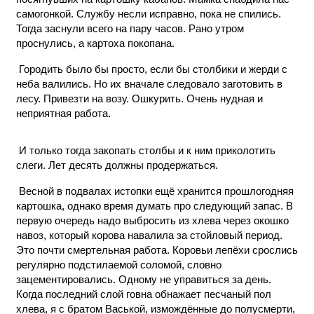
самогонкой. Службу несли исправно, пока не спились.
Тогда заснули всего на пару часов. Рано утром
проснулись, а картоха покопана.
Городить было бы просто, если бы столбики и жерди с
неба валились. Но их вначале следовало заготовить в
лесу. Привезти на возу. Ошкурить. Очень нудная и
неприятная работа.
И только тогда закопать столбы и к ним приколотить
слеги. Лет десять должны продержаться.
Весной в подвалах истопки ещё хранится прошлогодняя
картошка, однако время думать про следующий запас. В
первую очередь надо выбросить из хлева через окошко
навоз, который корова навалила за стойловый период.
Это почти смертельная работа. Коровьи лепёхи срослись
регулярно подстилаемой соломой, словно
зацементировались. Одному не управиться за день.
Когда последний слой говна обнажает песчаный пол
хлева, я с братом Васькой, измождённые до полусмерти,