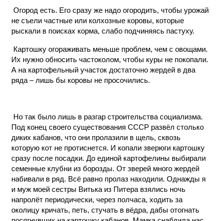
Огород есть. Его сразу же надо огородить, чтобы урожай
не съели частные или колхозные коровы, которые
рыскали в поисках корма, слабо подчиняясь пастуху.
Картошку огораживать меньше проблем, чем с овощами.
Их нужно обносить частоколом, чтобы куры не покопали.
А на картофельный участок достаточно жердей в два
ряда – лишь бы коровы не просочились.
Но так было лишь в разгар строительства социализма.
Под конец своего существования СССР развёл столько
диких кабанов, что они пролазили в щель, сквозь
которую кот не протиснется. И копали зверюги картошку
сразу после посадки. До единой картофелины выбирали
семенные клубни из борозды. От зверей много жердей
набивали в ряд. Всё равно пролаз находили. Однажды я
и муж моей сестры Витька из Питера взялись ночь
напролёт периодически, через полчаса, ходить за
околицу кричать, петь, стучать в вёдра, дабы отогнать
посягнувших на картошку кабанов. Мамка снабдила нас