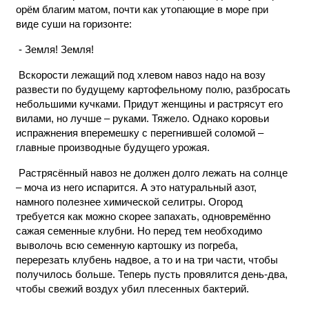
орём благим матом, почти как утопающие в море при
виде суши на горизонте:
- Земля! Земля!
Вскорости лежащий под хлевом навоз надо на возу
развести по будущему картофельному полю, разбросать
небольшими кучками. Придут женщины и растрясут его
вилами, но лучше – руками. Тяжело. Однако коровьи
испражнения вперемешку с перегнившей соломой –
главные производные будущего урожая.
Растрясённый навоз не должен долго лежать на солнце
– моча из него испарится. А это натуральный азот,
намного полезнее химической селитры. Огород
требуется как можно скорее запахать, одновремённо
сажая семенные клубни. Но перед тем необходимо
выволочь всю семенную картошку из погреба,
перерезать клубень надвое, а то и на три части, чтобы
получилось больше. Теперь пусть провялится день-два,
чтобы свежий воздух убил плесенных бактерий.