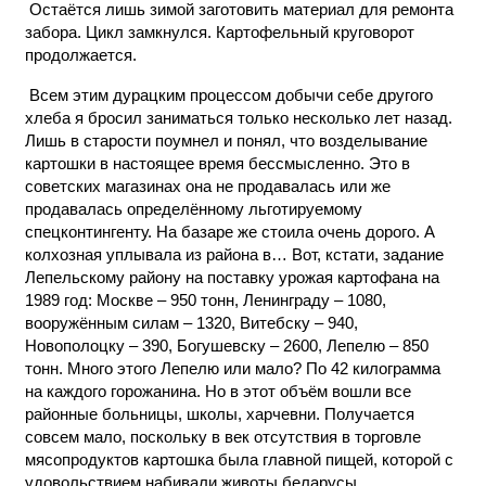
Остаётся лишь зимой заготовить материал для ремонта
забора. Цикл замкнулся. Картофельный круговорот
продолжается.
Всем этим дурацким процессом добычи себе другого
хлеба я бросил заниматься только несколько лет назад.
Лишь в старости поумнел и понял, что возделывание
картошки в настоящее время бессмысленно. Это в
советских магазинах она не продавалась или же
продавалась определённому льготируемому
спецконтингенту. На базаре же стоила очень дорого. А
колхозная уплывала из района в… Вот, кстати, задание
Лепельскому району на поставку урожая картофана на
1989 год: Москве – 950 тонн, Ленинграду – 1080,
вооружённым силам – 1320, Витебску – 940,
Новополоцку – 390, Богушевску – 2600, Лепелю – 850
тонн. Много этого Лепелю или мало? По 42 килограмма
на каждого горожанина. Но в этот объём вошли все
районные больницы, школы, харчевни. Получается
совсем мало, поскольку в век отсутствия в торговле
мясопродуктов картошка была главной пищей, которой с
удовольствием набивали животы беларусы.