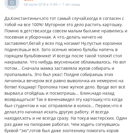
08 июля 2019 в 11:49 — 7 лет назад
Да,Константиныч,это тот самый случай,когда я согласен с
тобой на все 100%! Муторное это дело растить картошку.
Помню в детстве,когда совсем малым был,мне нравились и
посевная и уборочная. А что,-делать ничего не
заставляют,бегай у всех под ногами! Ну,пустые корзинки
поднесёшь,и всё. Зато осенью можно бульбы напечь в
горящем бульбовнике! И всегда после такой толокИ стол
накрывали. Что нибудь вкусненькое обламывалось. Но вот
потом... Сначала мамка заставляла жуков собирать и
пропалывать. Это был ужас! Полдня собираешь этих
личинок,а вечером всё равно выволочка-их немерено на
ботве! Кощмар! Прополка тоже жуткое дело. Вроде вот всё
вырвал,а отойдёшь и посмотришь... Блин,надо назад
возвращаться! Так я взненавидел эту картошку,что когда
был студентом и нас отправляли в колхоз... Первое,что я
делал,это начинал искать другую работу. И всегда
находил,хоть и не всегда сразу. На току,в мастерских. Один
раз даже на пилораме работал. Чем ходить согнувшись
буквой "зю",готов был даже зоотехнику помогать коров