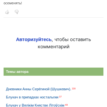
осеменять!
, чтобы оставить
Авторизуйтесь
комментарий
Темы автора
Дневники Анны Серёгиной (Шушкевич).
220
Блукач в припадках ностальгии
37
Блукач у Вялікім Княстве Літоўскім
48