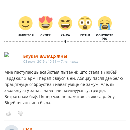
НРАВИТСЯ
СУПЕР
ХА-ХА
УХ ТЫ!
СОЧУВСТВ
УЮ
1
Блукач ВАЛАЦУЖНЫ
03 июля 2019 в 10:31 — 7 лет назад
Мне паступаюць асабістыя пытанні: што стала з Любай
Гардзюк? З арміі перапісваўся з ёй. Абяцаў пасля дэмбелю
працягнуць сяброўства і нават узяць яе замуж. Але, як
звольніўся ў запас, нават не памкнуўся сустрэцца.
Ветрагонам быў. Цяпер ужо не памятаю, з якога раёну
Віцебшчыны яна была.
СМК