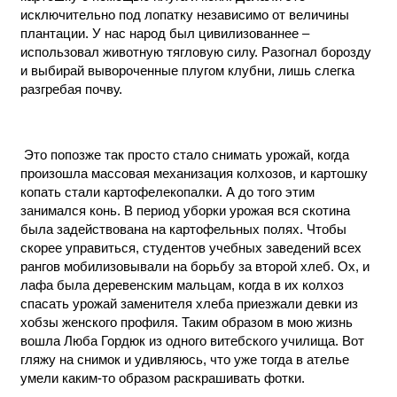
исключительно под лопатку независимо от величины
плантации. У нас народ был цивилизованнее –
использовал животную тягловую силу. Разогнал борозду
и выбирай вывороченные плугом клубни, лишь слегка
разгребая почву.
Это попозже так просто стало снимать урожай, когда
произошла массовая механизация колхозов, и картошку
копать стали картофелекопалки. А до того этим
занимался конь. В период уборки урожая вся скотина
была задействована на картофельных полях. Чтобы
скорее управиться, студентов учебных заведений всех
рангов мобилизовывали на борьбу за второй хлеб. Ох, и
лафа была деревенским мальцам, когда в их колхоз
спасать урожай заменителя хлеба приезжали девки из
хобзы женского профиля. Таким образом в мою жизнь
вошла Люба Гордюк из одного витебского училища. Вот
гляжу на снимок и удивляюсь, что уже тогда в ателье
умели каким-то образом раскрашивать фотки.