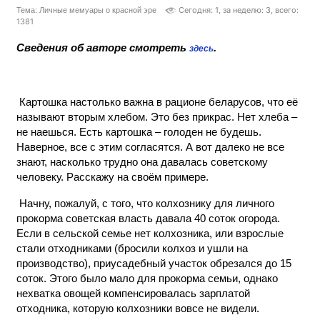
Сегодня: 1, за неделю: 3, всего:
Тема: Личные мемуары о красной эре
1381
Сведения об авторе смотреть
.
здесь
Картошка настолько важна в рационе беларусов, что её
называют вторым хлебом. Это без прикрас. Нет хлеба –
не наешься. Есть картошка – голоден не будешь.
Наверное, все с этим согласятся. А вот далеко не все
знают, насколько трудно она давалась советскому
человеку. Расскажу на своём примере.
Начну, пожалуй, с того, что колхознику для личного
прокорма советская власть давала 40 соток огорода.
Если в сельской семье нет колхозника, или взрослые
стали отходниками (бросили колхоз и ушли на
производство), приусадебный участок обрезался до 15
соток. Этого было мало для прокорма семьи, однако
нехватка овощей компенсировалась зарплатой
отходника, которую колхозники вовсе не видели.