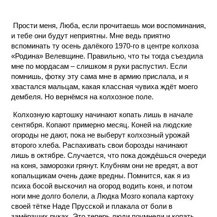
Прости меня, Люба, если прочитаешь мои воспоминания,
и тебе они будут неприятны. Мне ведь приятно
вспоминать ту осень далёкого 1970-го в центре колхоза
«Родина» Велевщине. Правильно, что ты тогда съездила
мне по мордасам – слишком я руки распустил. Если
помнишь, фотку эту сама мне в армию прислала, и я
хвастался мальцам, какая классная чувиха ждёт моего
дембеля. Но вернёмся на колхозное поле.
Колхозную картошку начинают копать лишь в начале
сентября. Копают примерно месяц. Коней на людские
огороды не дают, пока не выберут колхозный урожай
второго хлеба. Распахивать свои борозды начинают
лишь в октябре. Случается, что пока дождёшься очереди
на коня, заморозки грянут. Клубням они не вредят, а вот
копальщикам очень даже вредны. Помнится, как я из
психа босой выскочил на огород водить коня, и потом
ноги мне долго болели, а Людка Мозго копала картоху
своей тётке Наде Прусской и плакала от боли в
замёрзших руках. Это теперь люди поумнели и копать