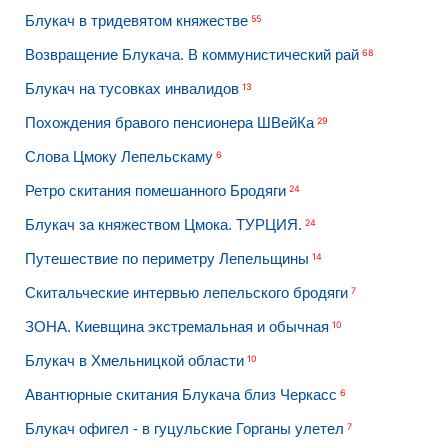
Блукач в тридевятом княжестве
55
Возвращение Блукача. В коммунистический рай
68
Блукач на тусовках инвалидов
13
Похождения бравого пенсионера ШВейКа
29
Слова Цмоку Лепельскаму
6
Ретро скитания помешанного Бродяги
24
Блукач за княжеством Цмока. ТУРЦИЯ.
24
Путешествие по периметру Лепельщины
14
Скитальческие интервью лепельского бродяги
7
ЗОНА. Киевщина экстремальная и обычная
10
Блукач в Хмельницкой области
10
Авантюрные скитания Блукача близ Черкасс
6
Блукач офигел - в гуцульские Горганы улетел
7