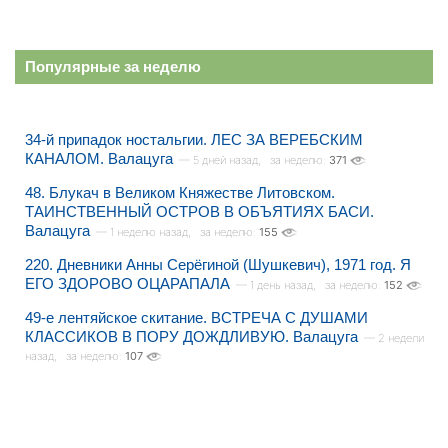
Популярные за неделю
34-й припадок ностальгии. ЛЕС ЗА ВЕРЕБСКИМ
КАНАЛОМ. Валацуга
— 5 дней назад,
за неделю:
371
48. Блукач в Великом Княжестве Литовском.
ТАИНСТВЕННЫЙ ОСТРОВ В ОБЪЯТИЯХ БАСИ.
Валацуга
— 1 неделю назад,
за неделю:
155
220. Дневники Анны Серёгиной (Шушкевич), 1971 год. Я
ЕГО ЗДОРОВО ОЦАРАПАЛА
— 1 день назад,
за неделю:
152
49-е лентяйское скитание. ВСТРЕЧА С ДУШАМИ
КЛАССИКОВ В ПОРУ ДОЖДЛИВУЮ. Валацуга
— 2 недели
назад,
за неделю:
107