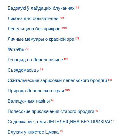
Бадзяўкі ў лайдацкіх блуканнях
49
Ликбез для обывателей
169
Лепельщина без прикрас
990
Личные мемуары о красной эре
171
ФотаФік
79
Генацыд на Лепельшчыне
128
Сьвядомасьць
38
Скитальческие зарисовки лепельского бродяги
118
Природа Лепельского края
109
Валацужныя навіны
74
Полесские приключения старого бродяги
16
Содержание темы ЛЕПЕЛЬЩИНА БЕЗ ПРИКРАС
1
Блукач у княстве Цмока
53