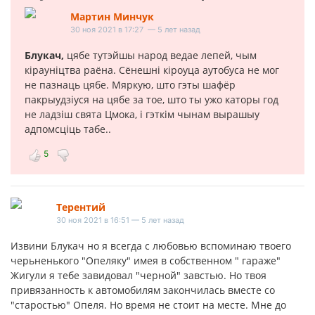
Мартин Минчук
30 ноя 2021 в 17:27 — 5 лет назад
Блукач,
цябе тутэйшы народ ведае лепей, чым
кiраунiцтва раёна. Сёнешнi кiроуца аутобуса не мог
не пазнаць цябе. Мяркую, што гэты шафёр
пакрыудзiуся на цябе за тое, што ты ужо каторы год
не ладзiш свята Цмока, i гэткiм чынам вырашыу
адпомсцiць табе..
5
Терентий
30 ноя 2021 в 16:51 — 5 лет назад
Извини Блукач но я всегда с любовью вспоминаю твоего
черьненького "Опеляку" имея в собственном " гараже"
Жигули я тебе завидовал "черной" завстью. Но твоя
привязанность к автомобилям закончилась вместе со
"старостью" Опеля. Но время не стоит на месте. Мне до