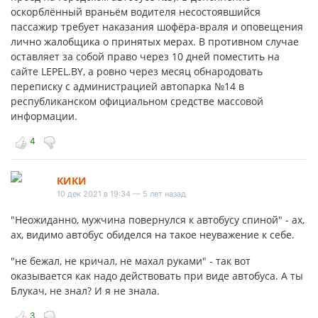
оскорблённый враньём водителя несостоявшийся
пассажир требует наказания шофёра-враля и оповещения
лично жалобщика о принятых мерах. В противном случае
оставляет за собой право через 10 дней поместить на
сайте LEPEL.BY, а ровно через месяц обнародовать
переписку с администрацией автопарка №14 в
республиканском официальном средстве массовой
информации.
4
КИКИ
10 дек 2021 в 19:34 — 5 лет назад
"Неожиданно, мужчина повернулся к автобусу спиной" - ах,
ах, видимо автобус обиделся на такое неуважение к себе.
"не бежал, не кричал, не махал руками" - так вот
оказывается как надо действовать при виде автобуса. А ты
Блукач, не знал? И я не знала.
3