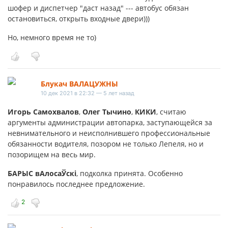
шофер и диспетчер "даст назад" --- автобус обязан
остановиться, открыть входные двери)))
Но, немного время не то)
Блукач ВАЛАЦУЖНЫ
10 дек 2021 в 22:32 — 5 лет назад
Игорь Самохвалов
,
Олег Тычино
,
КИКИ
, считаю
аргументы администрации автопарка, заступающейся за
невнимательного и неисполнившего профессиональные
обязанности водителя, позором не только Лепеля, но и
позорищем на весь мир.
БАРЫС вАлосаЎскі
, подколка принята. Особенно
понравилось последнее предложение.
2