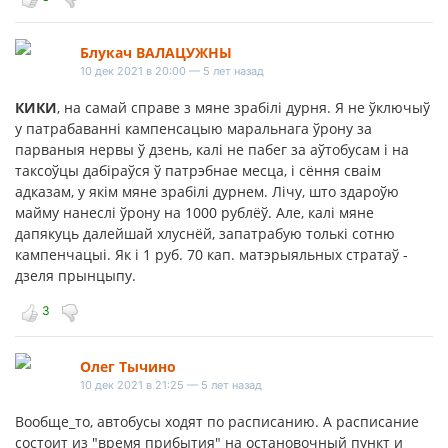
Блукач ВАЛАЦУЖНЫ
10 дек 2021 в 20:00 — 5 лет назад
КИКИ
, на самай справе з мяне зрабілі дурня. Я не ўключыў
у патрабаванні кампенсацыю маральнага ўрону за
парваныя нервы ў дзень, калі не пабег за аўтобусам і на
таксоўцы дабіраўся ў патрэбнае месца, і сёння сваім
адказам, у якім мяне зрабілі дурнем. Лічу, што здароўю
майму нанеслі ўрону на 1000 рублёў. Але, калі мяне
дапякуць далейшай хлуснёй, запатрабую толькі сотню
кампенчацыі. Як і 1 руб. 70 кап. матэрыяльных стратаў -
дзеля прынцыпу.
3
Олег Тычино
10 дек 2021 в 21:25 — 5 лет назад
Вообще_то, автобусы ходят по расписанию. А расписание
состоит из "время прибытия" на остановочный пункт и