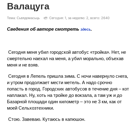
Валацуга
Сегодня: 1, за неделю: 2, всего: 2640
Тема: Сьвядомасьць
Сведения об авторе смотреть
.
здесь
Сегодня меня убил городской автобус «тройка». Нет, не
смертельно наехал на меня, а убил морально, объехав
меня и не взяв.
Сегодня в Лепель пришла зима. С ночи навернуло снега,
и утром продолжает мести метель. А надо срочно
попасть в город. Городских автобусов в течение дня – кот
наплакал. Ну, хоть на тройке до вокзала, а там уж и до
Базарной площади один километр – это не 3 км, как от
моей Сельхозтехники.
Стою. Завеваю. Кутаюсь в капюшон.