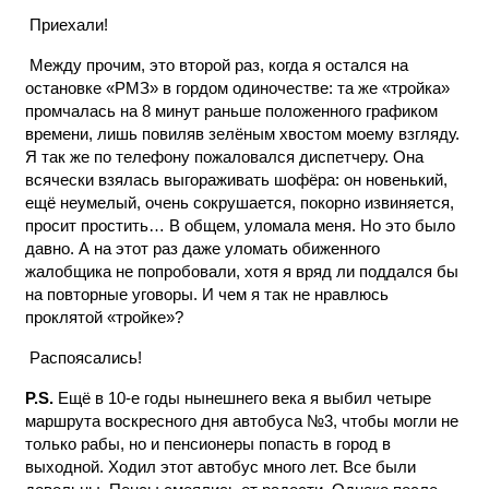
Приехали!
Между прочим, это второй раз, когда я остался на
остановке «РМЗ» в гордом одиночестве: та же «тройка»
промчалась на 8 минут раньше положенного графиком
времени, лишь повиляв зелёным хвостом моему взгляду.
Я так же по телефону пожаловался диспетчеру. Она
всячески взялась выгораживать шофёра: он новенький,
ещё неумелый, очень сокрушается, покорно извиняется,
просит простить… В общем, уломала меня. Но это было
давно. А на этот раз даже уломать обиженного
жалобщика не попробовали, хотя я вряд ли поддался бы
на повторные уговоры. И чем я так не нравлюсь
проклятой «тройке»?
Распоясались!
P.S.
Ещё в 10-е годы нынешнего века я выбил четыре
маршрута воскресного дня автобуса №3, чтобы могли не
только рабы, но и пенсионеры попасть в город в
выходной. Ходил этот автобус много лет. Все были