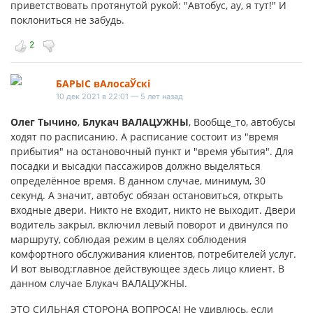
приветствовать протянутой рукой: "Автобус, ау, я тут!" И
поклониться не забудь.
2
БАРЫС вАлосаЎскі
10 дек 2021 в 22:01 — 5 лет назад
Олег Тычино
,
Блукач ВАЛАЦУЖНЫ
, Вообще_то, автобусы
ходят по расписанию. А расписание состоит из "время
прибытия" на остановочный пункт и "время убытия". Для
посадки и высадки пассажиров должно выделяться
определённое время. В данном случае, минимум, 30
секунд. А значит, автобус обязан остановиться, открыть
входные двери. Никто не входит, никто не выходит. Двери
водитель закрыл, включил левый поворот и двинулся по
маршруту, соблюдая режим в целях соблюдения
комфортного обслуживания клиентов, потребителей услуг.
И вот вывод:главное действующее здесь лицо клиент. В
данном случае Блукач ВАЛАЦУЖНЫ.
ЭТО СИЛЬНАЯ СТОРОНА ВОПРОСА! Не удивлюсь, если