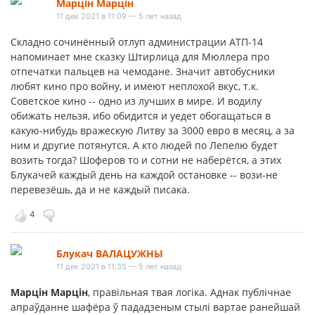
Марцiн Марцiн
11 дек 2021 в 11:09 — 5 лет назад
Складно сочинённый отлуп администрации АТП-14
напоминает мне сказку Штирлица для Мюллера про
отпечатки пальцев на чемодане. Значит автобусники
любят кино про войну, и имеют неплохой вкус, т.к.
Советское кино -- одно из лучших в мире. И водилу
обижать нельзя, ибо обидится и уедет обогащаться в
какую-нибудь вражескую Литву за 3000 евро в месяц, а за
ним и другие потянутся. А кто людей по Лепелю будет
возить тогда? Шоферов то и сотни не наберётся, а этих
Блукачей каждый день на каждой остановке -- вози-не
перевезёшь, да и не каждый писака.
4
Блукач ВАЛАЦУЖНЫ
11 дек 2021 в 11:35 — 5 лет назад
Марцiн Марцiн
, правільная твая логіка. Аднак публічнае
апраўданне шафёра ў пададзеным стылі вартае ранейшай