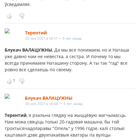
ўсведамляе.
Терентий
30 ноя 2021 в 18:17 — 5 лет назад
Блукач ВАЛАЦУЖНЫ
, Да мы все понимаем, но и Наташа
уже давно нам не невестка, а сестра. И почему то мы
всегда принимаем Наташину сторону. А ты так "гад" все
ровно все сделаешь по своему.
1
Блукач ВАЛАЦУЖНЫ
30 ноя 2021 в 18:48 — 5 лет назад
Терентий
, я рэальна гляджу на жыццёвую магчымасць.
Нам можа свяціць толькі 20-гадовая машына, бы той
трохтысячадоларавы "Опель" у 1996 годзе, калі столькі
каштавалі дзве двухпакаёвыя кватэры па вуліцы