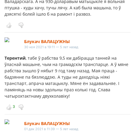
Валадарскага. А на 930-доларавым матыцыкле я вольная
птушка - куды хачу, тучы лячу. А каб была машына, то ў
дзясяткі болей ішло б на рамонт і развоз.
Блукач ВАЛАЦУЖНЫ
30 ноя 2021 в 19:11 — 5 лет назад
Терентий
, табе ў рабства 9,5 км дабірацца танней на
ўласнай машыне, чым на грамадскім транспарце. А ў мяне
рабства зышло ў нябыт 9 год таму назад. Мая праца -
бадзянне па бязлюддзю. А туды не даходзіць ніякі
транспарт, апрача матацыклу. Мяне ён задавальняе. І
памяняць на новы здольны праз колькі год. Слава
чатырохтактнаму двухколавіку!
3
Блукач ВАЛАЦУЖНЫ
01 дек 2021 в 11:39 — 5 лет назад