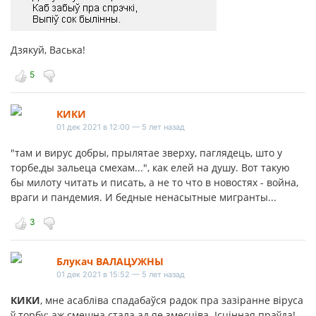
Дзякуй, Васька!
5
КИКИ
01 дек 2021 в 12:00 — 5 лет назад
"там и вирус добры, прылятае зверху, паглядець, што у
торбе,ды зальеца смехам...", как елей на душу. Вот такую
бы милоту читать и писать, а не то что в новостях - война,
враги и пандемия. И бедные ненасытные мигранты...
3
Блукач ВАЛАЦУЖНЫ
01 дек 2021 в 15:52 — 5 лет назад
КИКИ
, мне асабліва спадабаўся радок пра зазіранне віруса
ў торбу: аж смешна стала ад яе змесціва. Ісцінная праўда!