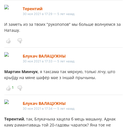
Терентий
30 ноя 2021 в 17:29 — 5 лет назад
И заметь из за твоих "рукопопов" мы больше волнуемся за
Наташу.
Блукач ВАЛАЦУЖНЫ
30 ноя 2021 в 17:33 — 5 лет назад
Мартин Минчук
, я таксама так мяркую, толькі лічу, што
крыўду на мяне шафёр мае з іншай прычыны.
1
Блукач ВАЛАЦУЖНЫ
30 ноя 2021 в 17:34 — 5 лет назад
Терентий
, так, Блукачыха хацела б мець машыну. Аднак
каму рамантаваць той 20-гадовы чарапок? Яна тое не