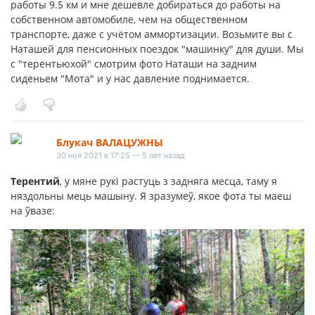
работы 9.5 км и мне дешевле добираться до работы на
собственном автомобиле, чем на общественном
транспорте, даже с учётом аммортизации. Возьмите вы с
Наташей для пенсионных поездок "машинку" для души. Мы
с "терентьюхой" смотрим фото Наташи на задним
сиденьем "Мота" и у нас давление поднимается.
Блукач ВАЛАЦУЖНЫ
30 ноя 2021 в 17:25 — 5 лет назад
Терентий
, у мяне рукі растуць з задняга месца, таму я
няздольны мець машыну. Я зразумеў, якое фота ты маеш
на ўвазе: