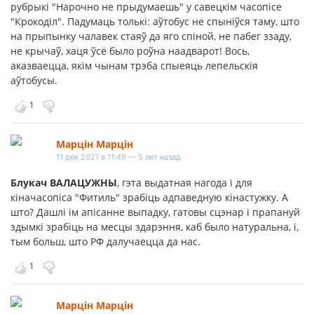
рубрыкі "Нарочно не прыдумаешь" у савецкім часопісе
"Крокоділ". Падумаць толькі: аўтобус не спыніўся таму, што
на прыпынку чалавек стаяў да яго спіной, не пабег ззаду,
не крычаў, хаця ўсё было роўна наадварот! Вось,
аказваецца, якім чынам трэба спыеяць лепельскія
аўтобусы.
1
Марцiн Марцiн
11 дек 2021 в 11:49 — 5 лет назад
Блукач ВАЛАЦУЖНЫ
, гэта выдатная нагода i для
кiначасопiса "Фитиль" зрабiць адпаведную кiнастужку. А
што? Дашлi iм апiсанне выпадку, гатовы сцэнар i прапануй
здымкi зрабiць на месцы здарэння, каб было натуральна, i,
тым больш, што РФ далучаецца да нас.
1
Марцiн Марцiн