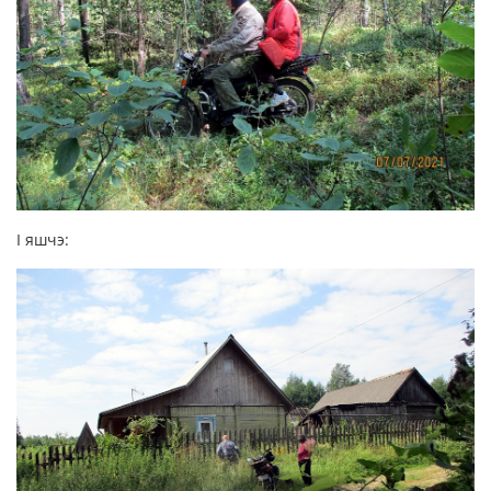
І яшчэ: