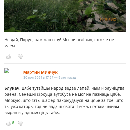
Не дай, Пярун, нам машыну! Мы шчаслівыя, што яе не
маем.
Мартин Минчук
30 ноя 2021 в 17:27 — 5 лет назад
Блукач,
цябе тутэйшы народ ведае лепей, чым кiраунiцтва
раёна. Сёнешнi кiроуца аутобуса не мог не пазнаць цябе.
Мяркую, што гэты шафёр пакрыудзiуся на цябе за тое, што
ты ужо каторы год не ладзiш свята Цмока, i гэткiм чынам
вырашыу адпомсцiць табе..
5