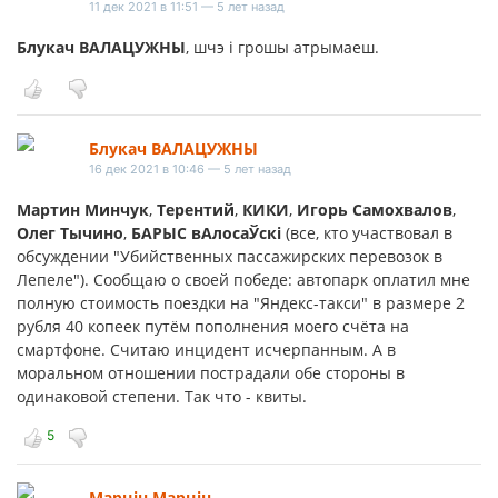
11 дек 2021 в 11:51 — 5 лет назад
Блукач ВАЛАЦУЖНЫ
, шчэ i грошы атрымаеш.
Блукач ВАЛАЦУЖНЫ
16 дек 2021 в 10:46 — 5 лет назад
Мартин Минчук
,
Терентий
,
КИКИ
,
Игорь Самохвалов
,
Олег Тычино
,
БАРЫС вАлосаЎскі
(все, кто участвовал в
обсуждении "Убийственных пассажирских перевозок в
Лепеле"). Сообщаю о своей победе: автопарк оплатил мне
полную стоимость поездки на "Яндекс-такси" в размере 2
рубля 40 копеек путём пополнения моего счёта на
смартфоне. Считаю инцидент исчерпанным. А в
моральном отношении пострадали обе стороны в
одинаковой степени. Так что - квиты.
5
Марцiн Марцiн