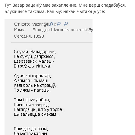
Тут Вазар зацаніў маё захапленне. Мне верш спадабаўся.
Блукачысе таксама. Рашыў: няхай чытаюць усе: