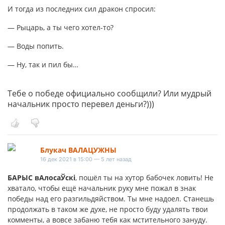
И тогда из последних сил дракон спросил:
— Рыцарь, а ты чего хотел-то?
— Воды попить.
— Ну, так и пил бы…
Тебе о победе официально сообщили? Или мудрый
начальник просто перевел деньги?)))
Блукач ВАЛАЦУЖНЫ
16 дек 2021 в 15:00 — 5 лет назад
БАРЫС вАлосаЎскі
, пошёл ты на хутор бабочек ловить! Не
хватало, чтобы ещё начальник руку мне пожал в знак
победы над его разгильдяйством. Ты мне надоел. Станешь
продолжать в таком же духе, не просто буду удалять твои
комменты, а вовсе забаню тебя как мстительного зануду.