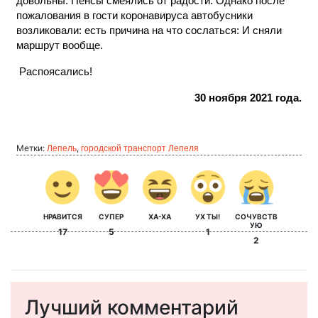
довольны. Пенсы смеялись от радости. Однако после
пожалования в гости коронавируса автобусники
возликовали: есть причина на что сослаться: И сняли
маршрут вообще.
Распоясались!
30 ноября 2021 года.
Метки:
,
Лепель
городской транспорт Лепеля
НРАВИТСЯ
СУПЕР
ХА-ХА
УХ ТЫ!
СОЧУВСТВ
УЮ
17
5
1
2
Лучший комментарий