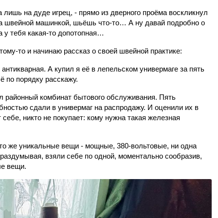
а лишь на дуде игрец, - прямо из дверного проёма воскликнул
за швейной машинкой, шьёшь что-то… А ну давай подробно о
 у тебя какая-то допотопная…
тому-то и начинаю рассказ о своей швейной практике:
 антикварная. А купил я её в лепельском универмаге за пять
ё по порядку расскажу.
ул районный комбинат бытового обслуживания. Пять
остью сдали в универмаг на распродажу. И оценили их в
 себе, никто не покупает: кому нужна такая железная
это же уникальные вещи - мощные, 380-вольтовые, ни одна
 раздумывая, взяли себе по одной, моментально сообразив,
ые вещи.