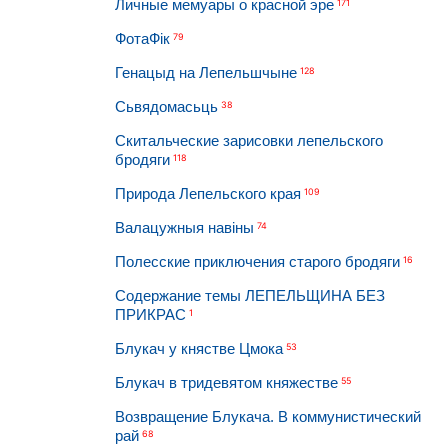
Личные мемуары о красной эре
171
ФотаФік
79
Генацыд на Лепельшчыне
128
Сьвядомасьць
38
Скитальческие зарисовки лепельского
бродяги
118
Природа Лепельского края
109
Валацужныя навіны
74
Полесские приключения старого бродяги
16
Содержание темы ЛЕПЕЛЬЩИНА БЕЗ
ПРИКРАС
1
Блукач у княстве Цмока
53
Блукач в тридевятом княжестве
55
Возвращение Блукача. В коммунистический
рай
68