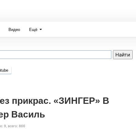
Видео
Ещё
tube
ез прикрас. «ЗИНГЕР» В
р Василь
ю: 9, всего: 866