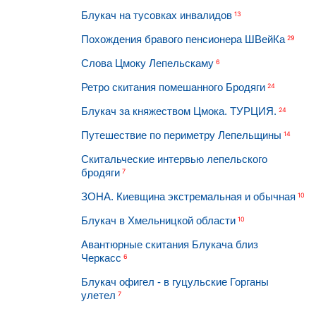
Блукач на тусовках инвалидов
13
Похождения бравого пенсионера ШВейКа
29
Слова Цмоку Лепельскаму
6
Ретро скитания помешанного Бродяги
24
Блукач за княжеством Цмока. ТУРЦИЯ.
24
Путешествие по периметру Лепельщины
14
Скитальческие интервью лепельского
бродяги
7
ЗОНА. Киевщина экстремальная и обычная
10
Блукач в Хмельницкой области
10
Авантюрные скитания Блукача близ
Черкасс
6
Блукач офигел - в гуцульские Горганы
улетел
7