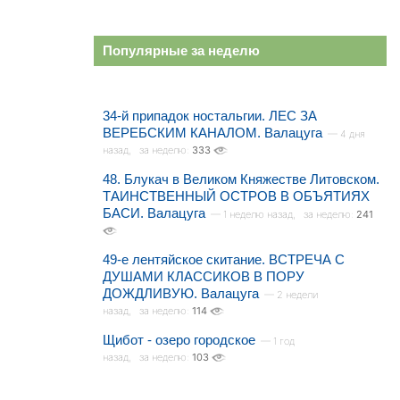
Популярные за неделю
34-й припадок ностальгии. ЛЕС ЗА
ВЕРЕБСКИМ КАНАЛОМ. Валацуга
— 4 дня
назад,
за неделю:
333
48. Блукач в Великом Княжестве Литовском.
ТАИНСТВЕННЫЙ ОСТРОВ В ОБЪЯТИЯХ
БАСИ. Валацуга
— 1 неделю назад,
за неделю:
241
49-е лентяйское скитание. ВСТРЕЧА С
ДУШАМИ КЛАССИКОВ В ПОРУ
ДОЖДЛИВУЮ. Валацуга
— 2 недели
назад,
за неделю:
114
Щибот - озеро городское
— 1 год
назад,
за неделю:
103