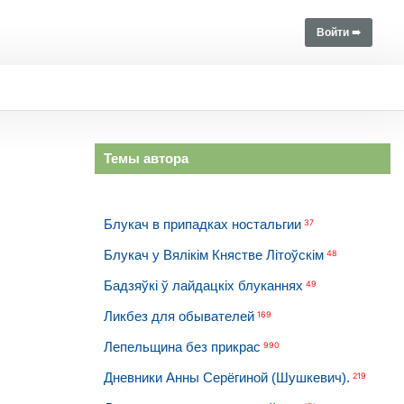
Войти ➠
Темы автора
Блукач в припадках ностальгии
37
Блукач у Вялікім Княстве Літоўскім
48
Бадзяўкі ў лайдацкіх блуканнях
49
Ликбез для обывателей
169
Лепельщина без прикрас
990
Дневники Анны Серёгиной (Шушкевич).
219