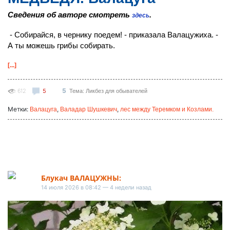
Сведения об авторе смотреть
.
здесь
- Собирайся, в чернику поедем! - приказала Валацужиха. -
А ты можешь грибы собирать.
[...]
5
612
5
Тема: Ликбез для обывателей
Метки:
,
,
Валацуга
Валадар Шушкевич
лес между Теремком и Козлами.
Блукач ВАЛАЦУЖНЫ:
14 июля 2026 в 08:42 — 4 недели назад