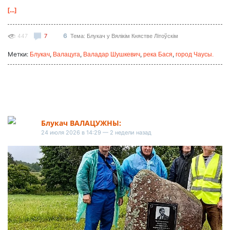
[...]
6
447
7
Тема: Блукач у Вялікім Княстве Літоўскім
Метки:
,
,
,
,
Блукач
Валацуга
Валадар Шушкевич
река Бася
город Чаусы.
Блукач ВАЛАЦУЖНЫ:
24 июля 2026 в 14:29 — 2 недели назад