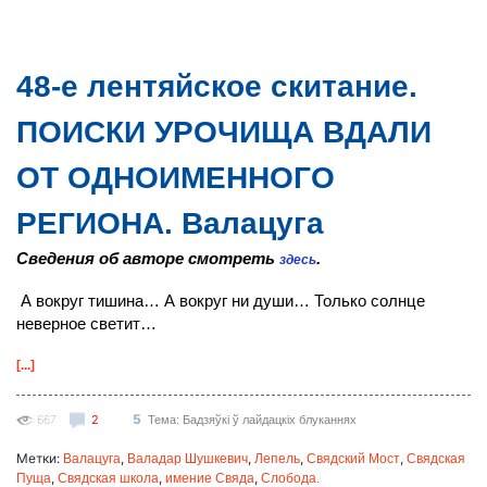
48-е лентяйское скитание.
ПОИСКИ УРОЧИЩА ВДАЛИ
ОТ ОДНОИМЕННОГО
РЕГИОНА. Валацуга
Сведения об авторе смотреть
.
здесь
А вокруг тишина… А вокруг ни души… Только солнце
неверное светит…
[...]
5
667
2
Тема: Бадзяўкі ў лайдацкіх блуканнях
Метки:
,
,
,
,
Валацуга
Валадар Шушкевич
Лепель
Свядский Мост
Свядская
,
,
,
Пуща
Свядская школа
имение Свяда
Слобода.