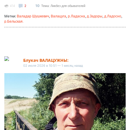
10
414
2
Тема: Ликбез для обывателей
Метки:
,
,
,
,
,
Валадар Шушкевич
Валацуга
р.Ладасна
д.Задоры
д.Ладосно
р.Бельская.
Блукач ВАЛАЦУЖНЫ:
02 июля 2026 в 10:51 — 1 месяц назад