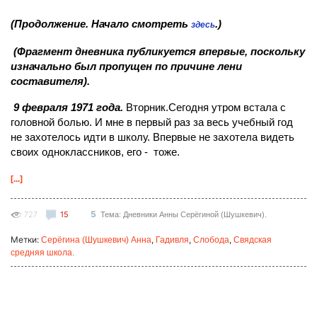
(Продолжение. Начало смотреть
.)
здесь
(Фрагмент дневника публикуется впервые, поскольку
изначально был пропущен по причине лени
составителя).
9 февраля
1971 года.
Вторник.Сегодня утром встала с
головной болью. И мне в первый раз за весь учебный год
не захотелось идти в школу. Впервые не захотела видеть
своих одноклассников, его - тоже.
[...]
5
727
15
Тема: Дневники Анны Серёгиной (Шушкевич).
Метки:
,
,
,
Серёгина (Шушкевич) Анна
Гадивля
Слобода
Свядская
средняя школа.