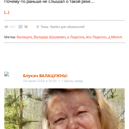
Почему-то раньше не слышал о такой реке…
[...]
9
569
10
Тема: Ликбез для обывателей
Метки:
,
,
,
,
Валацуга
Валадар Шушкевич
р.Ладосна
воз.Ладосно
д.Мягелі.
Блукач ВАЛАЦУЖНЫ:
29 июня 2026 в 10:35 — 1 месяц назад