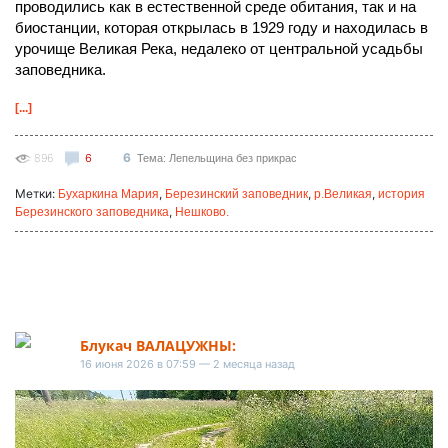
проводились как в естественной среде обитания, так и на
биостанции, которая открылась в 1929 году и находилась в
урочище Великая Река, недалеко от центральной усадьбы
заповедника.
[...]
6
896
6
Тема: Лепельщина без прикрас
Метки:
,
,
,
Бухаркина Мария
Березинский заповедник
р.Великая
история
,
Березинского заповедника
Нешково.
Блукач ВАЛАЦУЖНЫ:
16 июня 2026 в 07:59 — 2 месяца назад