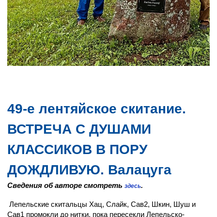
49-е лентяйское скитание.
ВСТРЕЧА С ДУШАМИ
КЛАССИКОВ В ПОРУ
ДОЖДЛИВУЮ. Валацуга
Сведения об авторе смотреть
.
здесь
Лепельские скитальцы Хац, Слайк, Сав2, Шкин, Шуш и
Сав1 промокли до нитки, пока пересекли Лепельско-