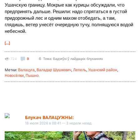
Ушачскую границу. Мокрые как курицы обсуждали, что
предпринять дальше. Решили: надо спрятаться в густой
придорожный лес и одним махом отобедать, а там,
глядишь, ветер унесёт очередную тучу, полнящуюся водой
небесной.
[...]
6
724
9
Тема: Бадзяўкі ў лайдацкіх блуканнях
Метки:
,
,
,
,
Валацуга
Валадар Шушкевич
Лепель
Ушачский район
,
Новосёлки
Пышно.
Блукач ВАЛАЦУЖНЫ:
18 июля 2026 в 08:41 — 3 недели назад