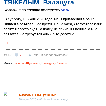
ТЯЖЁЛЫМ. Валацуга
Сведения об авторе смотреть
.
здесь
В субботу, 13 июня 2026 года, меня пригласили в баню.
Явился в объявленное время. Но не учёл, что хозяева бани
парятся просто сидя на полку, не применяя веника, а мне
обязательно требуется оный. Что делать?
[...]
6
555
2
Тема: Ликбез для обывателей
Метки:
,
,
Валадар Шушкевич
Валацуга
г.Лепель.
Блукач ВАЛАЦУЖНЫ:
10 июля 2026 в 06:44 — 1 месяц назад