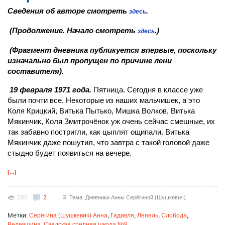
Сведения об авторе смотреть
.
здесь
(Продолжение. Начало смотреть
.)
здесь
(Фрагмент дневника публикуется впервые, поскольку
изначально был пропущен по причине лени
составителя).
19 февраля 1971 года.
Пятница. Сегодня в классе уже
были почти все. Некоторые из наших мальчишек, а это
Коля Крицкий, Витька Пытько, Мишка Волков, Витька
Мякинчик, Коля Змитрочёнок уж очень сейчас смешные, их
так забавно постригли, как цыплят ощипали. Витька
Мякинчик даже пошутил, что завтра с такой головой даже
стыдно будет появиться на вечере.
[...]
3
285
2
Тема: Дневники Анны Серёгиной (Шушкевич).
Метки:
,
,
,
,
Серёгина (Шушкевич) Анна
Гадивля
Лепель
Слобода
,
Велевщина
Свядская средняя школа №8.