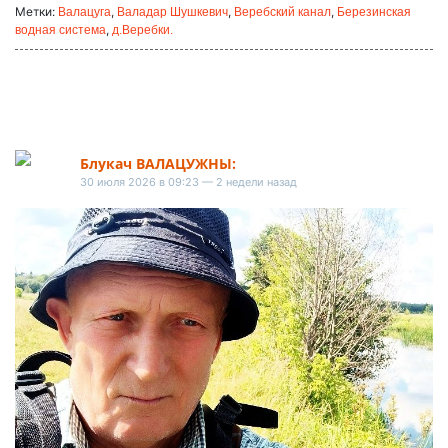
Метки:
,
,
,
Валацуга
Валадар Шушкевич
Веребский канал
Березинская
,
водная система
д.Веребки.
Блукач ВАЛАЦУЖНЫ:
30 июля 2026 в 09:23 — 2 недели назад