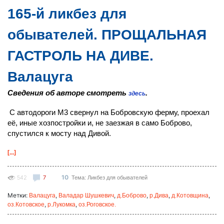
165-й ликбез для
обывателей. ПРОЩАЛЬНАЯ
ГАСТРОЛЬ НА ДИВЕ.
Валацуга
Сведения об авторе смотреть
.
здесь
С автодороги М3 свернул на Бобровскую ферму, проехал
её, иные хозпостройки и, не заезжая в само Боброво,
спустился к мосту над Дивой.
[...]
10
542
7
Тема: Ликбез для обывателей
Метки:
,
,
,
,
,
Валацуга
Валадар Шушкевич
д.Боброво
р.Дива
д.Котовщина
,
,
оз.Котовское
р.Лукомка
оз.Роговское.