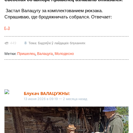
Застал Валацугу за комплектованием рюкзака.
Спрашиваю, где бродяжничать собрался. Отвечает:
[...]
8
449
Тема: Бадзяўкі ў лайдацкіх блуканнях
Метки:
,
,
Пришелец
Валацуга
Молодесно
Блукач ВАЛАЦУЖНЫ:
13 июня 2026 в 09:19 — 2 месяца назад